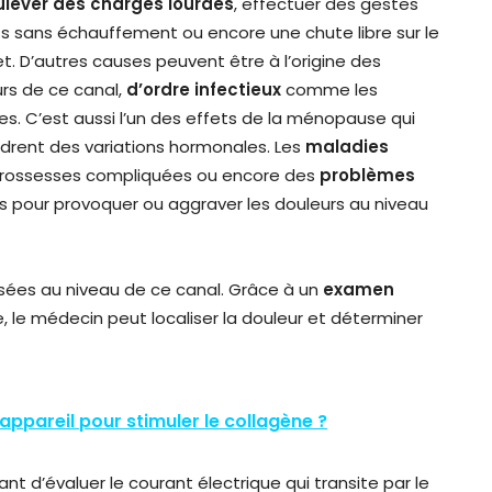
ulever des charges lourdes
, effectuer des gestes
fs sans échauffement ou encore une chute libre sur le
t. D’autres causes peuvent être à l’origine des
rs de ce canal,
d’ordre infectieux
comme les
tes. C’est aussi l’un des effets de la ménopause qui
rent des variations hormonales. Les
maladies
 grossesses compliquées ou encore des
problèmes
s pour provoquer ou aggraver les douleurs au niveau
sées au niveau de ce canal. Grâce à un
examen
 le médecin peut localiser la douleur et déterminer
 appareil pour stimuler le collagène ?
 d’évaluer le courant électrique qui transite par le