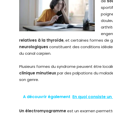
de
so
sporti
poigne
douleu
arthri
engend
relatives à la thyroïde
, et certaines formes de
neurologiques
constituent des conditions idéale
du canal carpien.
Plusieurs formes du syndrome peuvent être locali
clinique minutieux
par des palpations du malade,
son genre.
A découvrir également
En quoi consiste un
Un électromyogramme
est un examen permettant