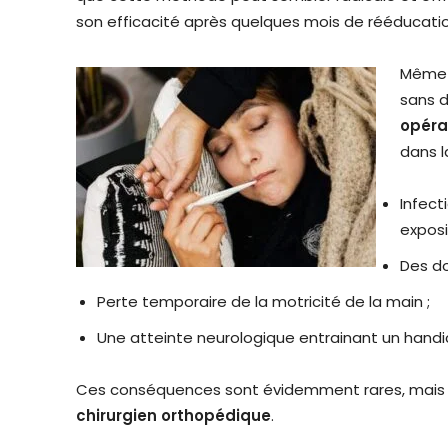
son efficacité après quelques mois de rééducatio
Même s
sans 
opéra
dans l
Infect
exposi
Des do
Perte temporaire de la motricité de la main ;
Une atteinte neurologique entrainant un handi
Ces conséquences sont évidemment rares, mais ell
chirurgien orthopédique
.