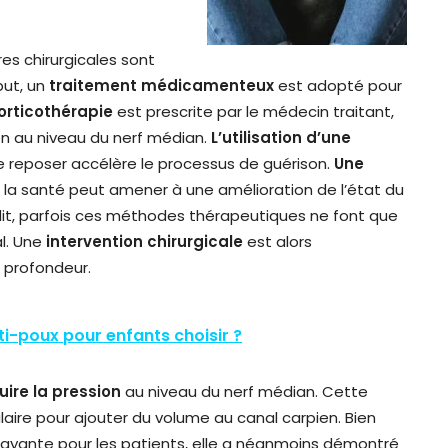
es chirurgicales sont
but, un
traitement médicamenteux
est adopté pour
orticothérapie
est prescrite par le médecin traitant,
on au niveau du nerf médian.
L’utilisation d’une
e reposer accélère le processus de guérison.
Une
 la santé peut amener à une amélioration de l’état du
 dit, parfois ces méthodes thérapeutiques ne font que
l. Une
intervention chirurgicale
est alors
n profondeur.
i-poux pour enfants choisir ?
uire la pression
au niveau du nerf médian. Cette
laire pour ajouter du volume au canal carpien. Bien
ayante pour les patients, elle a néanmoins démontré