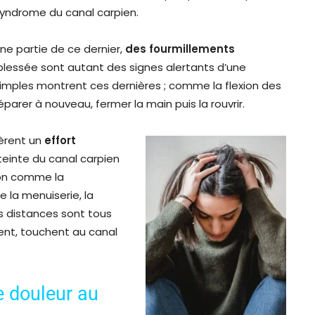
 syndrome du canal carpien.
une partie de ce dernier,
des fourmillem
ents
blessée sont autant des signes alertants d’une
simples montrent ces dernières ; comme la flexion des
éparer à nouveau, fermer la main puis la rouvrir.
ièrent un
effort
teinte du canal carpien
tion comme la
e la menuiserie, la
s distances sont tous
ent, touchent au canal
 douleur au