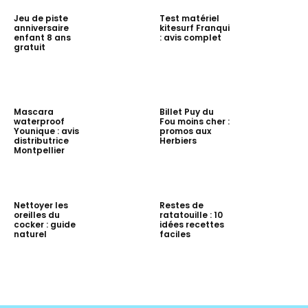
Jeu de piste
Test matériel
anniversaire
kitesurf Franqui
enfant 8 ans
: avis complet
gratuit
Mascara
Billet Puy du
waterproof
Fou moins cher :
Younique : avis
promos aux
distributrice
Herbiers
Montpellier
Nettoyer les
Restes de
oreilles du
ratatouille : 10
cocker : guide
idées recettes
naturel
faciles