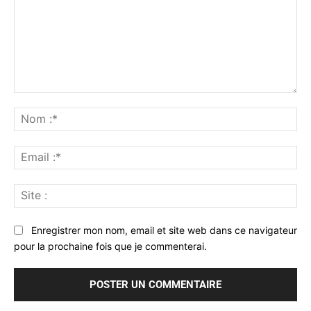
Commenter
:
No
:*
Ema
:*
Sit
:
Enregistrer mon nom, email et site web dans ce navigateur
pour la prochaine fois que je commenterai.