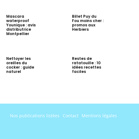
Mascara
Billet Puy du
waterproof
Fou moins cher :
Younique : avis
promos aux
distributrice
Herbiers
Montpellier
Nettoyer les
Restes de
oreilles du
ratatouille : 10
cocker : guide
idées recettes
naturel
faciles
Nos publications listées
Contact
Mentions légales