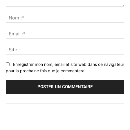
Commenter
:
No
:*
Ema
:*
Sit
:
Enregistrer mon nom, email et site web dans ce navigateur
pour la prochaine fois que je commenterai.