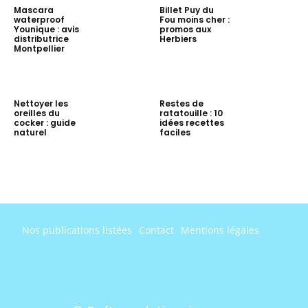
Mascara
Billet Puy du
waterproof
Fou moins cher :
Younique : avis
promos aux
distributrice
Herbiers
Montpellier
Nettoyer les
Restes de
oreilles du
ratatouille : 10
cocker : guide
idées recettes
naturel
faciles
Nos publications listées
Contact
Mentions légales