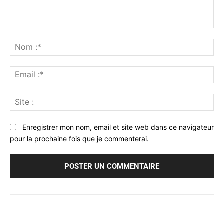
Commenter
:
No
:*
Ema
:*
Sit
:
Enregistrer mon nom, email et site web dans ce navigateur
pour la prochaine fois que je commenterai.