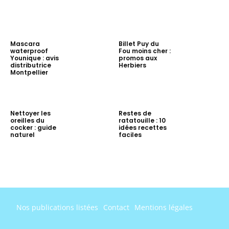
Mascara
Billet Puy du
waterproof
Fou moins cher :
Younique : avis
promos aux
distributrice
Herbiers
Montpellier
Nettoyer les
Restes de
oreilles du
ratatouille : 10
cocker : guide
idées recettes
naturel
faciles
Nos publications listées
Contact
Mentions légales