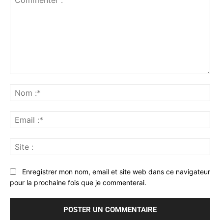
Commenter
:
No
:*
Ema
:*
Sit
:
Enregistrer mon nom, email et site web dans ce navigateur
pour la prochaine fois que je commenterai.