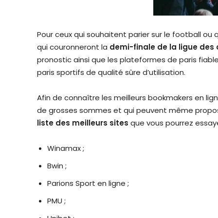
Pour ceux qui souhaitent parier sur le football ou
qui couronneront la
demi-finale de la ligue de
pronostic ainsi que les plateformes de paris fiab
paris sportifs de qualité sûre d’utilisation.
Afin de connaître les meilleurs bookmakers en lign
de grosses sommes et qui peuvent même proposer 
liste des meilleurs sites
que vous pourrez essaye
Winamax ;
Bwin ;
Parions Sport en ligne ;
PMU ;