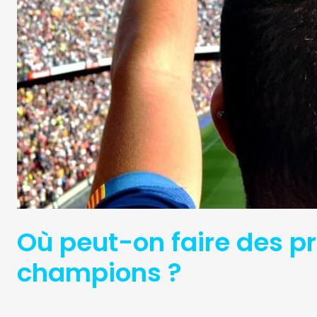
Où peut-on faire des pr
champions ?