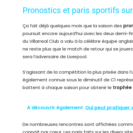
Pronostics et paris sportifs su
Ça fait déjà quelques mois que la saison des
pro
poursuit encore aujourd’hui avec les deux demi-fin
du Villarreal Club a valu à la célèbre équipe anglaise
ne reste plus que le match de retour qui se jouer
sera l’adversaire de Liverpool.
S’agissant de la compétition la plus prisée dans l
également connue sous le diminutif de C1 représe
battent à chaque saison pour obtenir le
trophée 
A découvrir également
Qui peut pratiquer 
De nombreuses rencontres sont affichées comme
connaît par cœur. Les paris faits sur les divers s