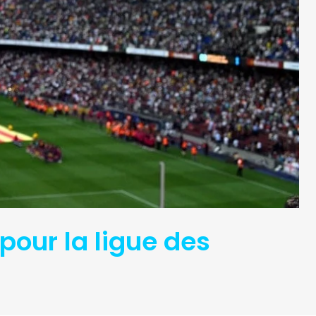
pour la ligue des