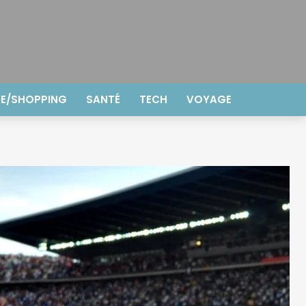
E/SHOPPING
SANTÉ
TECH
VOYAGE