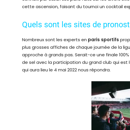
cette ascension, faisant du tournoi un cocktail exp
Quels sont les sites de pronosti
Nombreux sont les experts en
paris sportifs
prop
plus grosses affiches de chaque journée de la lig
approche à grands pas. Serait-ce une finale 100% 
de sel avec la participation du grand club qui est 
qui aura lieu le 4 mai 2022 nous répondra.