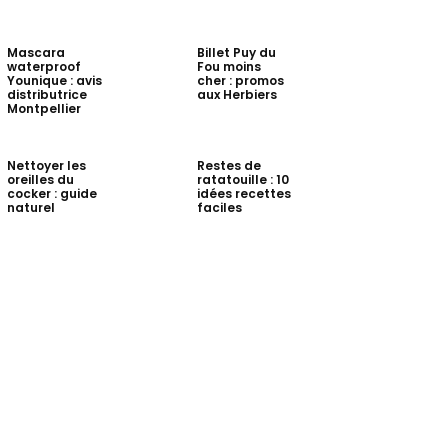
Mascara
Billet Puy du
waterproof
Fou moins
Younique : avis
cher : promos
distributrice
aux Herbiers
Montpellier
Nettoyer les
Restes de
oreilles du
ratatouille : 10
cocker : guide
idées recettes
naturel
faciles