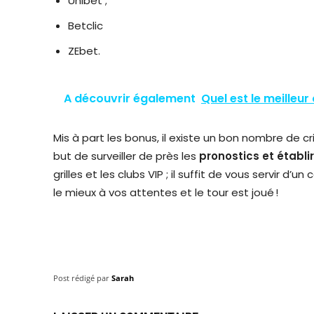
Unibet ;
Betclic
ZEbet.
A découvrir également
Quel est le meilleur
Mis à part les bonus, il existe un bon nombre de cr
but de surveiller de près les
pronostics et établir
grilles et les clubs VIP ; il suffit de vous servir d
le mieux à vos attentes et le tour est joué !
Post rédigé par
Sarah