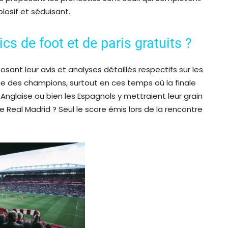
losif et séduisant.
cs de foot et de paris gratuits ?
osant leur avis et analyses détaillés respectifs sur les
ue des champions, surtout en ces temps où la finale
Anglaise ou bien les Espagnols y mettraient leur grain
le Real Madrid ? Seul le score émis lors de la rencontre