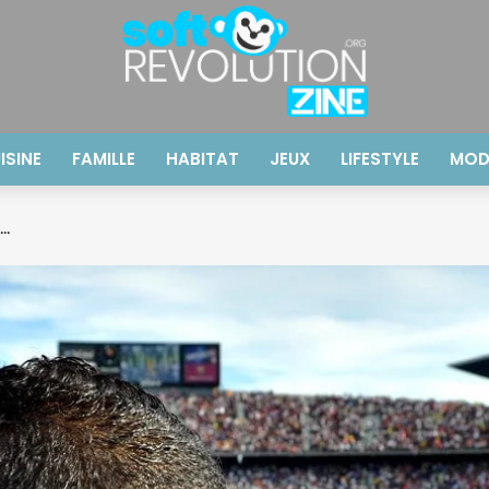
ISINE
FAMILLE
HABITAT
JEUX
LIFESTYLE
MOD
..