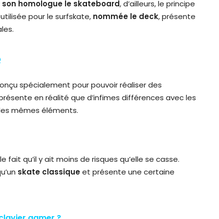
son homologue
le skateboard
, d’ailleurs, le principe
tilisée pour le surfskate,
nommée
le deck
, présente
les.
e
conçu spécialement pour pouvoir réaliser des
 présente en réalité que d’infimes différences avec les
t les mêmes éléments.
 fait qu’il y ait moins de risques qu’elle se casse.
qu’un
skate classique
et présente une certaine
 clavier gamer ?