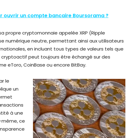
r ouvrir un compte bancaire Boursorama ?
 sa propre cryptomonnaie appelée XRP (Ripple
ise numérique neutre, permettant ainsi aux utilisateurs
nationales, en incluant tous types de valeurs tels que
ce cryptoactif peut toujours être échangé sur des
 eToro, CoinBase ou encore BitBay.
r le
plique un
permet
transactions
ntité à une
le-même, ce
ransparence