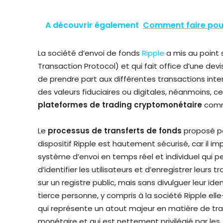
A découvrir également
Comment faire pou
La société d’envoi de fonds
Ripple
a mis au point
Transaction Protocol) et qui fait office d’une dev
de prendre part aux différentes transactions inter
des valeurs fiduciaires ou digitales, néanmoins, 
plateformes
de
trading crypto
monétaire
comme
Le
processus de transferts de fonds
proposé pa
dispositif Ripple est hautement sécurisé, car il im
système d’envoi en temps réel et individuel qui 
d’identifier les utilisateurs et d’enregistrer leurs 
sur un registre public, mais sans divulguer leur ide
tierce personne, y compris à la société Ripple el
qui représente un atout majeur en matière de t
monétaire et qui est nettement privilégié par les