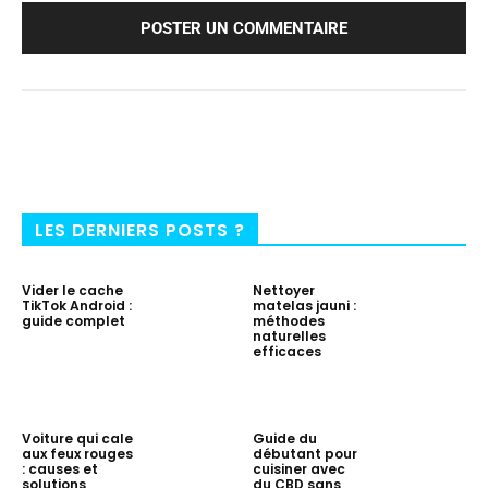
LES DERNIERS POSTS ?
Vider le cache
Nettoyer
TikTok Android :
matelas jauni :
guide complet
méthodes
naturelles
efficaces
Voiture qui cale
Guide du
aux feux rouges
débutant pour
: causes et
cuisiner avec
solutions
du CBD sans