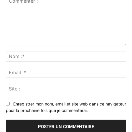
Commenter
:
No
:*
Ema
:*
Sit
:
Enregistrer mon nom, email et site web dans ce navigateur
pour la prochaine fois que je commenterai.