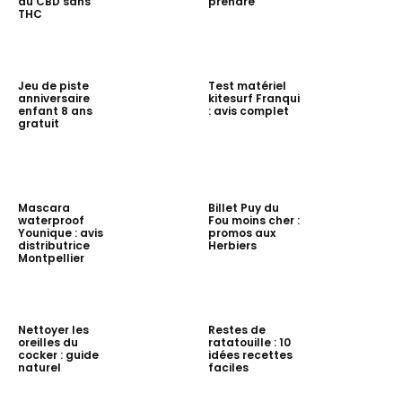
du CBD sans
prendre
THC
Jeu de piste
Test matériel
anniversaire
kitesurf Franqui
enfant 8 ans
: avis complet
gratuit
Mascara
Billet Puy du
waterproof
Fou moins cher :
Younique : avis
promos aux
distributrice
Herbiers
Montpellier
Nettoyer les
Restes de
oreilles du
ratatouille : 10
cocker : guide
idées recettes
naturel
faciles