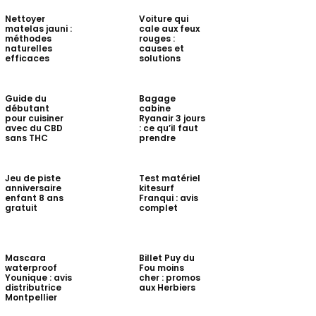
Nettoyer
Voiture qui
matelas jauni :
cale aux feux
méthodes
rouges :
naturelles
causes et
efficaces
solutions
Guide du
Bagage
débutant
cabine
pour cuisiner
Ryanair 3 jours
avec du CBD
: ce qu’il faut
sans THC
prendre
Jeu de piste
Test matériel
anniversaire
kitesurf
enfant 8 ans
Franqui : avis
gratuit
complet
Mascara
Billet Puy du
waterproof
Fou moins
Younique : avis
cher : promos
distributrice
aux Herbiers
Montpellier