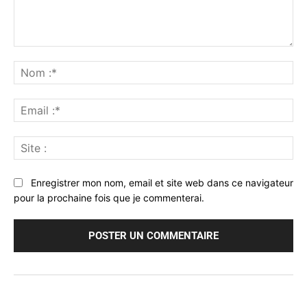
Commenter
:
No
:*
Ema
:*
Sit
:
Enregistrer mon nom, email et site web dans ce navigateur
pour la prochaine fois que je commenterai.