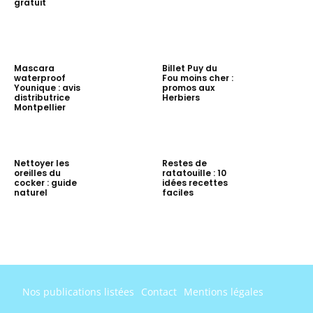
gratuit
Mascara
Billet Puy du
waterproof
Fou moins cher :
Younique : avis
promos aux
distributrice
Herbiers
Montpellier
Nettoyer les
Restes de
oreilles du
ratatouille : 10
cocker : guide
idées recettes
naturel
faciles
Nos publications listées
Contact
Mentions légales