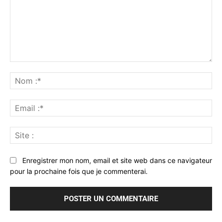
Commenter
:
No
:*
Ema
:*
Sit
:
Enregistrer mon nom, email et site web dans ce navigateur
pour la prochaine fois que je commenterai.