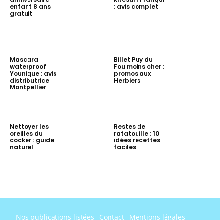
enfant 8 ans
: avis complet
gratuit
Mascara
Billet Puy du
waterproof
Fou moins cher :
Younique : avis
promos aux
distributrice
Herbiers
Montpellier
Nettoyer les
Restes de
oreilles du
ratatouille : 10
cocker : guide
idées recettes
naturel
faciles
Nos publications listées
Contact
Mentions légales