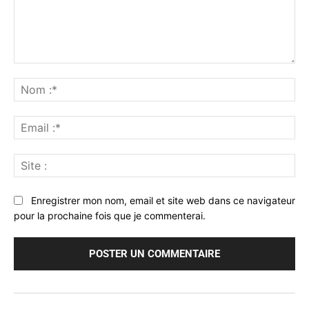
Commenter
:
No
:*
Ema
:*
Sit
:
Enregistrer mon nom, email et site web dans ce navigateur
pour la prochaine fois que je commenterai.