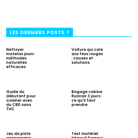
LES DERNIERS POSTS ?
Nettoyer
Voiture qui cale
matelas jauni :
aux feux rouges
méthodes
: causes et
naturelles
solutions
efficaces
Guide du
Bagage cabine
débutant pour
Ryanair 3 jours :
cuisiner avec
ce qu’il faut
du CBD sans
prendre
THC
Jeu de piste
Test matériel
anniversaire
kitesurf Franqui