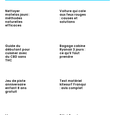
Nettoyer
Voiture qui cale
matelas jauni :
aux feux rouges
méthodes
: causes et
naturelles
solutions
efficaces
Guide du
Bagage cabine
débutant pour
Ryanair 3 jours :
cuisiner avec
ce qu’il faut
du CBD sans
prendre
THC
Jeu de piste
Test matériel
anniversaire
kitesurf Franqui
enfant 8 ans
: avis complet
gratuit