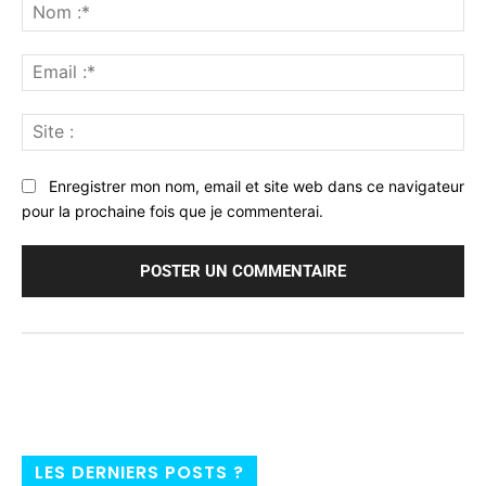
:
No
:*
Ema
:*
Sit
:
Enregistrer mon nom, email et site web dans ce navigateur
pour la prochaine fois que je commenterai.
LES DERNIERS POSTS ?