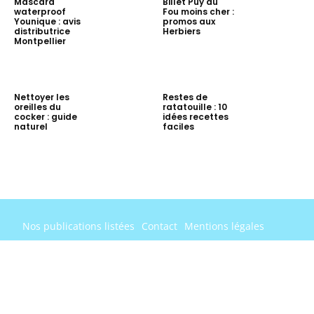
Mascara
Billet Puy du
waterproof
Fou moins cher :
Younique : avis
promos aux
distributrice
Herbiers
Montpellier
Nettoyer les
Restes de
oreilles du
ratatouille : 10
cocker : guide
idées recettes
naturel
faciles
Nos publications listées
Contact
Mentions légales
© Softrevolutionzine.org