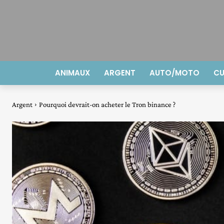
ANIMAUX
ARGENT
AUTO/MOTO
CU
Argent
Pourquoi devrait-on acheter le Tron binance ?