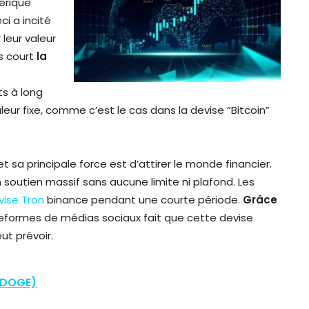
mérique
eci a incité
leur valeur
s court
la
ts à long
aleur fixe, comme c’est le cas dans la devise “Bitcoin”
 et sa principale force est d’attirer le monde financier.
 soutien massif sans aucune limite ni plafond. Les
vise Tron
binance pendant une courte période.
Grâce
ateformes de médias sociaux fait que cette devise
ut prévoir.
(DOGE)