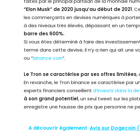
faites par le principal partisan de la monnaie nu
“Elon Musk” de 2020 jusqu’au début de 2021
. C
les commerçants en devises numériques à porter 
à des niveaux très élevés, dépassant en un temp
barre des 600%.
Si vous êtes déterminé à faire des investissemen
terme dans cette devise, il n’y a rien qui ait une v
ou “
binance coin
“.
Le Tron se caractérise par ses offres limitée
s
,
En revanche, le Tron binance se caractérise par un
experts financiers conseillent
d’investir dans la de
à son grand potentiel
, un seul tweet sur les pl
enregistre une hausse de prix que personne ne pe
A découvrir également
Avis sur Dogecoin 