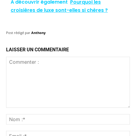
A découvrir également
Pourquoi les
croisières de luxe sont-elles si chères ?
Post rédigé par
Anthony
LAISSER UN COMMENTAIRE
Commenter
:
No
:*
Ema