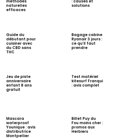
méthodes
: causes et
naturelles
solutions
efficaces
Guide du
Bagage cabine
débutant pour
Ryanair 3 jours :
cuisiner avec
ce qu’il faut
du CBD sans
prendre
THC
Jeu de piste
Test matériel
anniversaire
kitesurf Franqui
enfant 8 ans
: avis complet
gratuit
Mascara
Billet Puy du
waterproof
Fou moins cher :
Younique : avis
promos aux
distributrice
Herbiers
Montpellier