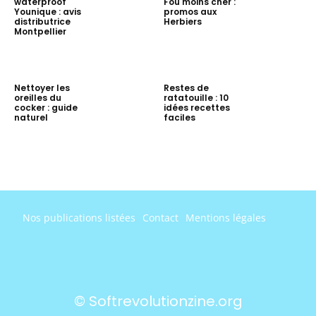
waterproof
Fou moins cher :
Younique : avis
promos aux
distributrice
Herbiers
Montpellier
Nettoyer les
Restes de
oreilles du
ratatouille : 10
cocker : guide
idées recettes
naturel
faciles
Nos publications listées
Contact
Mentions légales
© Softrevolutionzine.org