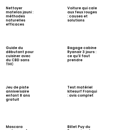
Nettoyer
Voiture qui cale
matelas jauni :
aux feux rouges
méthodes
: causes et
naturelles
solutions
efficaces
Guide du
Bagage cabine
débutant pour
Ryanair 3 jours :
cuisiner avec
ce qu’il faut
du CBD sans
prendre
THC
Jeu de piste
Test matériel
anniversaire
kitesurf Franqui
enfant 8 ans
: avis complet
gratuit
Mascara
Billet Puy du