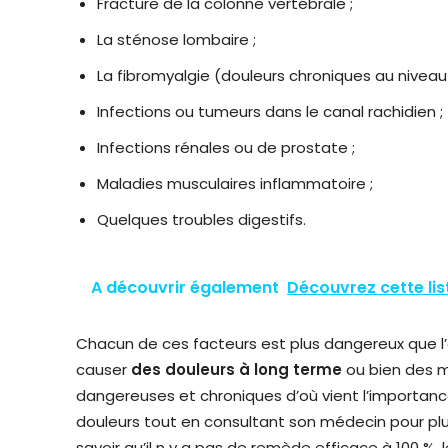
Fracture de la colonne vertébrale ;
La sténose lombaire ;
La fibromyalgie (douleurs chroniques au niveau
Infections ou tumeurs dans le canal rachidien ;
Infections rénales ou de prostate ;
Maladies musculaires inflammatoire ;
Quelques troubles digestifs.
A découvrir également
Découvrez cette lis
Chacun de ces facteurs est plus dangereux que l’a
causer
des douleurs à long terme
ou bien des m
dangereuses et chroniques d’où vient l’importanc
douleurs tout en consultant son médecin pour plus
savoir qu’il n y a pas de remède efficace à 100 %, 