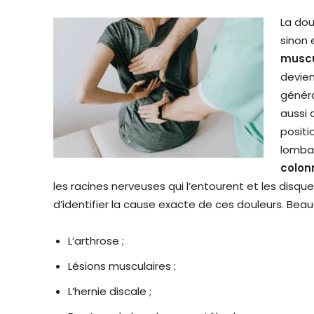
La dou
sinon 
muscu
devien
généra
aussi 
positi
lomba
colon
les racines nerveuses qui l’entourent et les disqu
d’identifier la cause exacte de ces douleurs. Bea
L’arthrose ;
Lésions musculaires ;
L’hernie discale ;