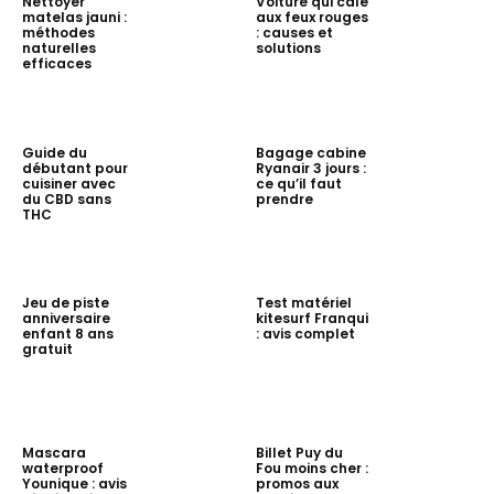
Nettoyer
Voiture qui cale
matelas jauni :
aux feux rouges
méthodes
: causes et
naturelles
solutions
efficaces
Guide du
Bagage cabine
débutant pour
Ryanair 3 jours :
cuisiner avec
ce qu’il faut
du CBD sans
prendre
THC
Jeu de piste
Test matériel
anniversaire
kitesurf Franqui
enfant 8 ans
: avis complet
gratuit
Mascara
Billet Puy du
waterproof
Fou moins cher :
Younique : avis
promos aux