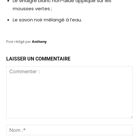
Le vinaigre blanc non-dilué appliqué sur les
mousses vertes ;
Le savon noir mélangé à l’eau.
Post rédigé par
Anthony
LAISSER UN COMMENTAIRE
Commenter
:
No
:*