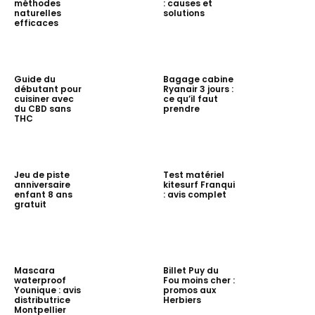
méthodes
: causes et
naturelles
solutions
efficaces
Guide du
Bagage cabine
débutant pour
Ryanair 3 jours :
cuisiner avec
ce qu’il faut
du CBD sans
prendre
THC
Jeu de piste
Test matériel
anniversaire
kitesurf Franqui
enfant 8 ans
: avis complet
gratuit
Mascara
Billet Puy du
waterproof
Fou moins cher :
Younique : avis
promos aux
distributrice
Herbiers
Montpellier