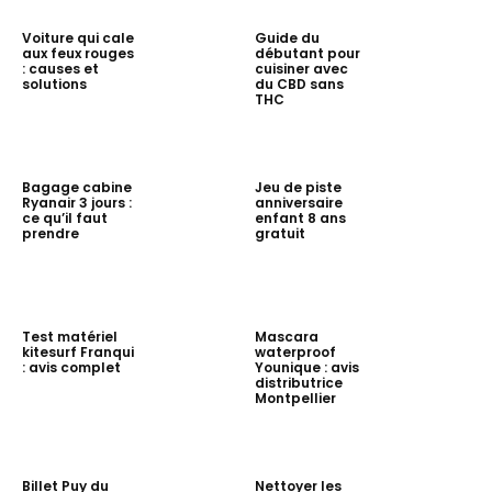
Voiture qui cale
Guide du
aux feux rouges
débutant pour
: causes et
cuisiner avec
solutions
du CBD sans
THC
Bagage cabine
Jeu de piste
Ryanair 3 jours :
anniversaire
ce qu’il faut
enfant 8 ans
prendre
gratuit
Test matériel
Mascara
kitesurf Franqui
waterproof
: avis complet
Younique : avis
distributrice
Montpellier
Billet Puy du
Nettoyer les