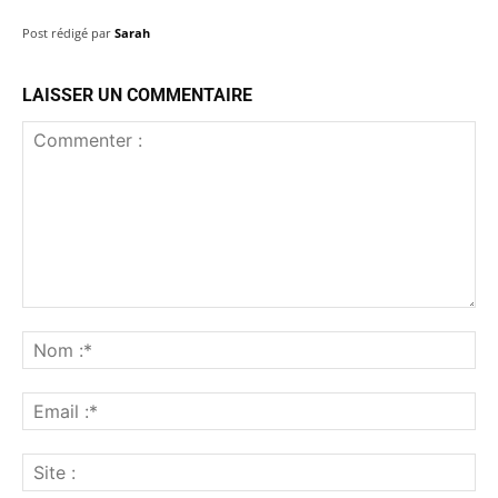
Post rédigé par
Sarah
LAISSER UN COMMENTAIRE
Commenter
:
No
:*
Ema
:*
Sit
: