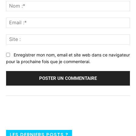
:
No
:*
Ema
:*
Sit
:
Enregistrer mon nom, email et site web dans ce navigateur
pour la prochaine fois que je commenterai.
LES DERNIERS POSTS ?