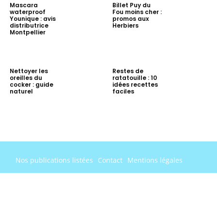
Mascara
Billet Puy du
waterproof
Fou moins cher :
Younique : avis
promos aux
distributrice
Herbiers
Montpellier
Nettoyer les
Restes de
oreilles du
ratatouille : 10
cocker : guide
idées recettes
naturel
faciles
Nos publications listées
Contact
Mentions légales