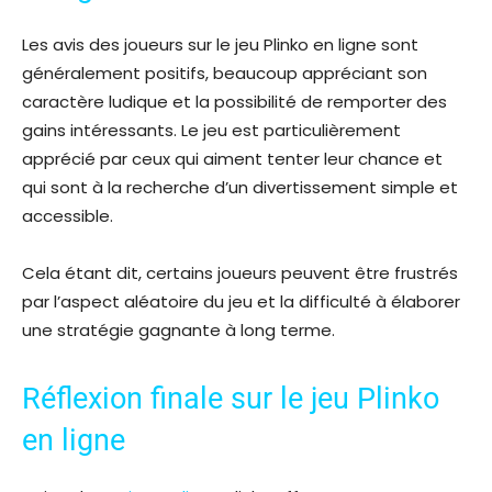
Les avis des joueurs sur le jeu Plinko en ligne sont
généralement positifs, beaucoup appréciant son
caractère ludique et la possibilité de remporter des
gains intéressants. Le jeu est particulièrement
apprécié par ceux qui aiment tenter leur chance et
qui sont à la recherche d’un divertissement simple et
accessible.
Cela étant dit, certains joueurs peuvent être frustrés
par l’aspect aléatoire du jeu et la difficulté à élaborer
une stratégie gagnante à long terme.
Réflexion finale sur le jeu Plinko
en ligne