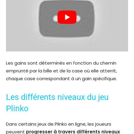
Les gains sont déterminés en fonction du chemin
emprunté par la bille et de la case où elle atterrit,
chaque case correspondant à un gain spécifique.
Les différents niveaux du jeu
Plinko
Dans certains jeux de Plinko en ligne, les joueurs
peuvent
progresser à travers différents niveaux