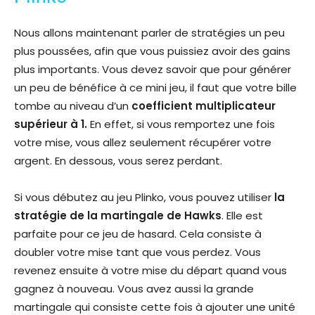
Nous allons maintenant parler de stratégies un peu
plus poussées, afin que vous puissiez avoir des gains
plus importants. Vous devez savoir que pour générer
un peu de bénéfice à ce mini jeu, il faut que votre bille
tombe au niveau d’un
coefficient multiplicateur
supérieur à 1.
En effet, si vous remportez une fois
votre mise, vous allez seulement récupérer votre
argent. En dessous, vous serez perdant.
Si vous débutez au jeu Plinko, vous pouvez utiliser
la
stratégie de la martingale de Hawks
. Elle est
parfaite pour ce jeu de hasard. Cela consiste à
doubler votre mise tant que vous perdez. Vous
revenez ensuite à votre mise du départ quand vous
gagnez à nouveau. Vous avez aussi la grande
martingale qui consiste cette fois à ajouter une unité