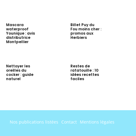
Mascara
Billet Puy du
waterproof
Fou moins cher :
Younique : avis
promos aux
distributrice
Herbiers
Montpellier
Nettoyer les
Restes de
oreilles du
ratatouille : 10
cocker : guide
idées recettes
naturel
faciles
Nos publications listées
Contact
Mentions légales