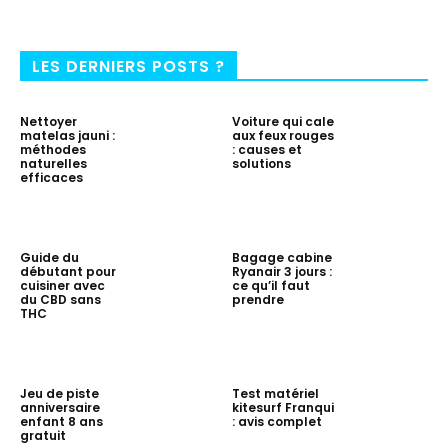
LES DERNIERS POSTS ?
Nettoyer
Voiture qui cale
matelas jauni :
aux feux rouges
méthodes
: causes et
naturelles
solutions
efficaces
Guide du
Bagage cabine
débutant pour
Ryanair 3 jours :
cuisiner avec
ce qu’il faut
du CBD sans
prendre
THC
Jeu de piste
Test matériel
anniversaire
kitesurf Franqui
enfant 8 ans
: avis complet
gratuit