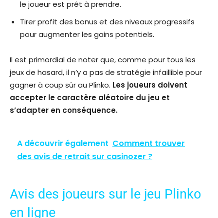
le joueur est prêt à prendre.
Tirer profit des bonus et des niveaux progressifs
pour augmenter les gains potentiels.
Il est primordial de noter que, comme pour tous les
jeux de hasard, il n’y a pas de stratégie infaillible pour
gagner à coup sûr au Plinko.
Les joueurs doivent
accepter le caractère aléatoire du jeu et
s’adapter en conséquence.
A découvrir également
Comment trouver
des avis de retrait sur casinozer ?
Avis des joueurs sur le jeu Plinko
en ligne