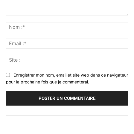
Commenter
:
No
:*
Ema
:*
Sit
:
Enregistrer mon nom, email et site web dans ce navigateur
pour la prochaine fois que je commenterai.