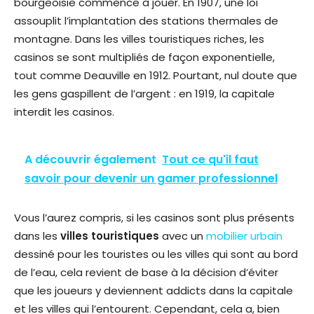
bourgeoisie commence à jouer. En 1907, une loi
assouplit l’implantation des stations thermales de
montagne. Dans les villes touristiques riches, les
casinos se sont multipliés de façon exponentielle,
tout comme Deauville en 1912. Pourtant, nul doute que
les gens gaspillent de l’argent : en 1919, la capitale
interdit les casinos.
A découvrir également
Tout ce qu'il faut
savoir pour devenir un gamer professionnel
Vous l’aurez compris, si les casinos sont plus présents
dans les
villes touristiques
avec un
mobilier urbain
dessiné pour les touristes ou les villes qui sont au bord
de l’eau, cela revient de base à la décision d’éviter
que les joueurs y deviennent addicts dans la capitale
et les villes qui l’entourent. Cependant, cela a, bien