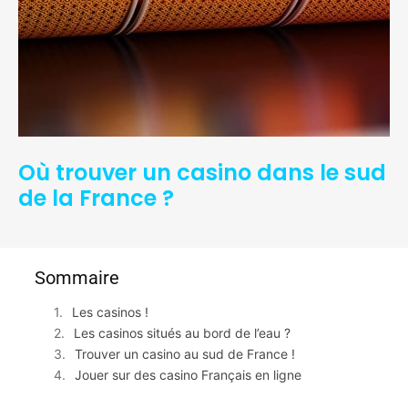
Où trouver un casino dans le sud
de la France ?
Sommaire
Les casinos !
Les casinos situés au bord de l’eau ?
Trouver un casino au sud de France !
Jouer sur des casino Français en ligne