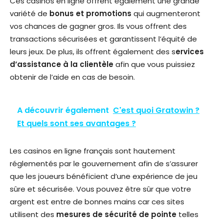
Ces casinos en ligne offrent également une grande
variété de
bonus et promotions
qui augmenteront
vos chances de gagner gros. Ils vous offrent des
transactions sécurisées et garantissent l’équité de
leurs jeux. De plus, ils offrent également des s
ervices
d’assistance à la clientèle
afin que vous puissiez
obtenir de l’aide en cas de besoin.
A découvrir également
C'est quoi Gratowin ?
Et quels sont ses avantages ?
Les casinos en ligne français sont hautement
réglementés par le gouvernement afin de s’assurer
que les joueurs bénéficient d’une expérience de jeu
sûre et sécurisée. Vous pouvez être sûr que votre
argent est entre de bonnes mains car ces sites
utilisent des
mesures de sécurité de pointe
telles