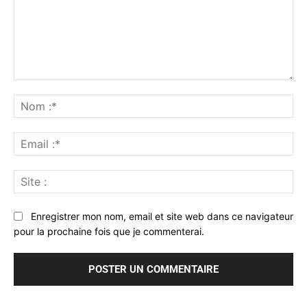
Commenter
:
No
:*
Ema
:*
Sit
:
Enregistrer mon nom, email et site web dans ce navigateur
pour la prochaine fois que je commenterai.