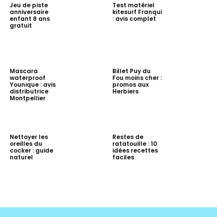
Jeu de piste
Test matériel
anniversaire
kitesurf Franqui
enfant 8 ans
: avis complet
gratuit
Mascara
Billet Puy du
waterproof
Fou moins cher :
Younique : avis
promos aux
distributrice
Herbiers
Montpellier
Nettoyer les
Restes de
oreilles du
ratatouille : 10
cocker : guide
idées recettes
naturel
faciles