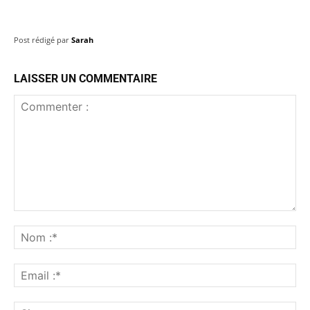
Post rédigé par
Sarah
LAISSER UN COMMENTAIRE
Commenter
:
No
:*
Ema
:*
Sit