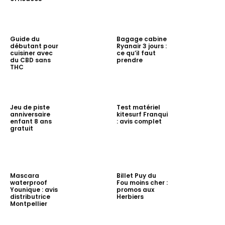
Guide du
Bagage cabine
débutant pour
Ryanair 3 jours :
cuisiner avec
ce qu’il faut
du CBD sans
prendre
THC
Jeu de piste
Test matériel
anniversaire
kitesurf Franqui
enfant 8 ans
: avis complet
gratuit
Mascara
Billet Puy du
waterproof
Fou moins cher :
Younique : avis
promos aux
distributrice
Herbiers
Montpellier