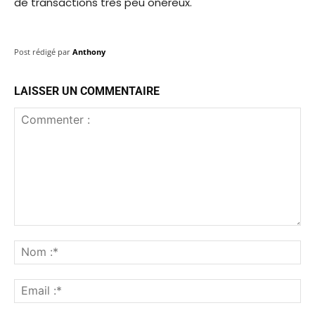
de transactions très peu onéreux.
Post rédigé par
Anthony
LAISSER UN COMMENTAIRE
Commenter
:
No
:*
Ema
:*