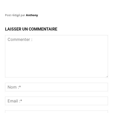
Post rédigé par
Anthony
LAISSER UN COMMENTAIRE
Commenter
:
No
:*
Ema
:*
Sit