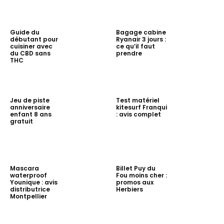
Guide du
Bagage cabine
débutant pour
Ryanair 3 jours :
cuisiner avec
ce qu’il faut
du CBD sans
prendre
THC
Jeu de piste
Test matériel
anniversaire
kitesurf Franqui
enfant 8 ans
: avis complet
gratuit
Mascara
Billet Puy du
waterproof
Fou moins cher :
Younique : avis
promos aux
distributrice
Herbiers
Montpellier