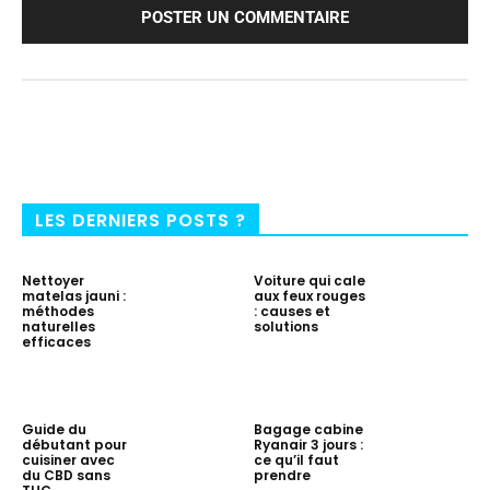
LES DERNIERS POSTS ?
Nettoyer
Voiture qui cale
matelas jauni :
aux feux rouges
méthodes
: causes et
naturelles
solutions
efficaces
Guide du
Bagage cabine
débutant pour
Ryanair 3 jours :
cuisiner avec
ce qu’il faut
du CBD sans
prendre