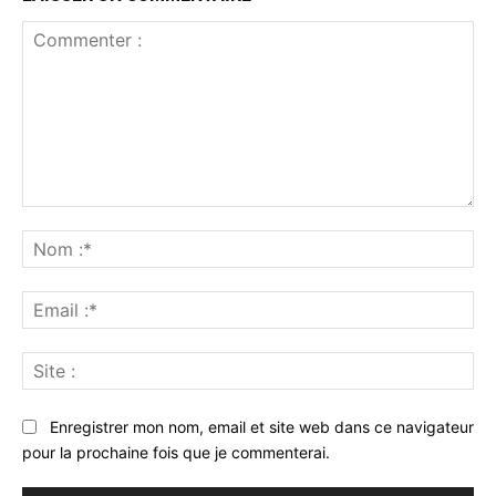
Commenter
:
No
:*
Ema
:*
Sit
:
Enregistrer mon nom, email et site web dans ce navigateur
pour la prochaine fois que je commenterai.