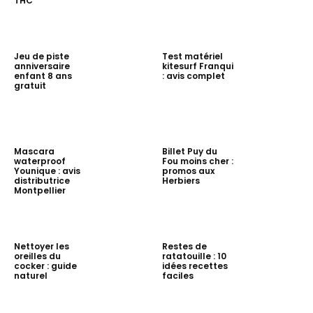
THC
Jeu de piste
Test matériel
anniversaire
kitesurf Franqui
enfant 8 ans
: avis complet
gratuit
Mascara
Billet Puy du
waterproof
Fou moins cher :
Younique : avis
promos aux
distributrice
Herbiers
Montpellier
Nettoyer les
Restes de
oreilles du
ratatouille : 10
cocker : guide
idées recettes
naturel
faciles