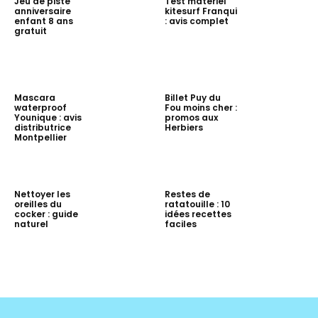
Jeu de piste
Test matériel
anniversaire
kitesurf Franqui
enfant 8 ans
: avis complet
gratuit
Mascara
Billet Puy du
waterproof
Fou moins cher :
Younique : avis
promos aux
distributrice
Herbiers
Montpellier
Nettoyer les
Restes de
oreilles du
ratatouille : 10
cocker : guide
idées recettes
naturel
faciles