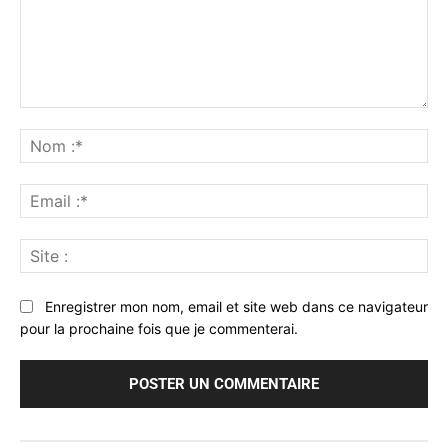
Commenter
:
No
:*
Ema
:*
Sit
:
Enregistrer mon nom, email et site web dans ce navigateur
pour la prochaine fois que je commenterai.