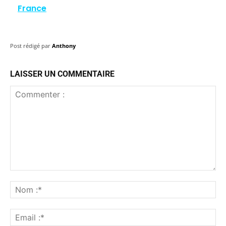
France
Post rédigé par
Anthony
LAISSER UN COMMENTAIRE
Commenter
:
No
:*
Ema
:*