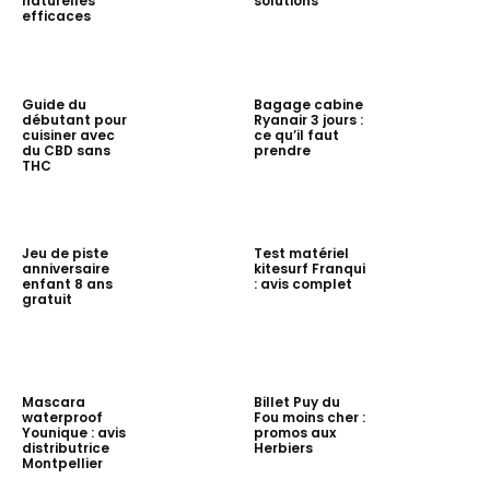
naturelles
solutions
efficaces
Guide du
Bagage cabine
débutant pour
Ryanair 3 jours :
cuisiner avec
ce qu’il faut
du CBD sans
prendre
THC
Jeu de piste
Test matériel
anniversaire
kitesurf Franqui
enfant 8 ans
: avis complet
gratuit
Mascara
Billet Puy du
waterproof
Fou moins cher :
Younique : avis
promos aux
distributrice
Herbiers
Montpellier