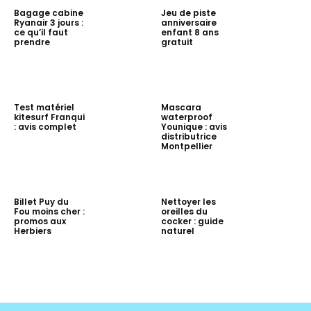
Bagage cabine
Jeu de piste
Ryanair 3 jours :
anniversaire
ce qu’il faut
enfant 8 ans
prendre
gratuit
Test matériel
Mascara
kitesurf Franqui
waterproof
: avis complet
Younique : avis
distributrice
Montpellier
Billet Puy du
Nettoyer les
Fou moins cher :
oreilles du
promos aux
cocker : guide
Herbiers
naturel