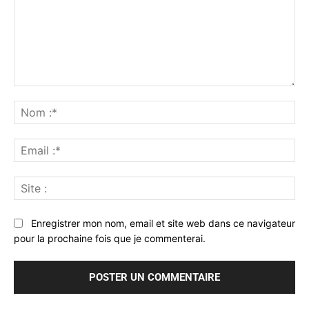
Commenter
:
No
:*
Ema
:*
Sit
:
Enregistrer mon nom, email et site web dans ce navigateur
pour la prochaine fois que je commenterai.