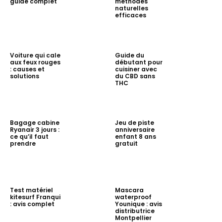
guide complet
méthodes
naturelles
efficaces
Voiture qui cale
Guide du
aux feux rouges
débutant pour
: causes et
cuisiner avec
solutions
du CBD sans
THC
Bagage cabine
Jeu de piste
Ryanair 3 jours :
anniversaire
ce qu’il faut
enfant 8 ans
prendre
gratuit
Test matériel
Mascara
kitesurf Franqui
waterproof
: avis complet
Younique : avis
distributrice
Montpellier